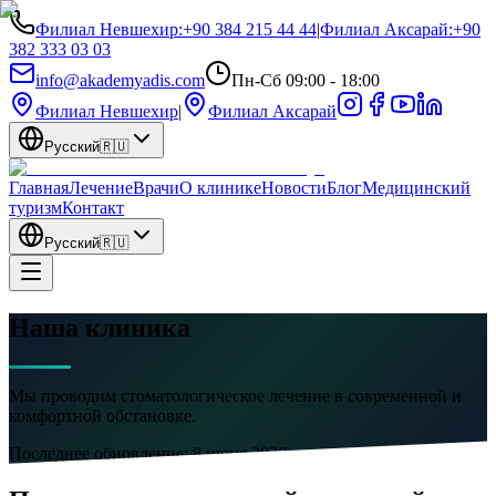
Филиал Невшехир
:
+90 384 215 44 44
|
Филиал Аксарай
:
+90
382 333 03 03
info@akademyadis.com
Пн-Сб 09:00 - 18:00
Филиал Невшехир
|
Филиал Аксарай
Русский
🇷🇺
Главная
Лечение
Врачи
О клинике
Новости
Блог
Медицинский
туризм
Контакт
Русский
🇷🇺
Наша клиника
Мы проводим стоматологическое лечение в современной и
комфортной обстановке.
Последнее обновление:
8 июня 2026 г.