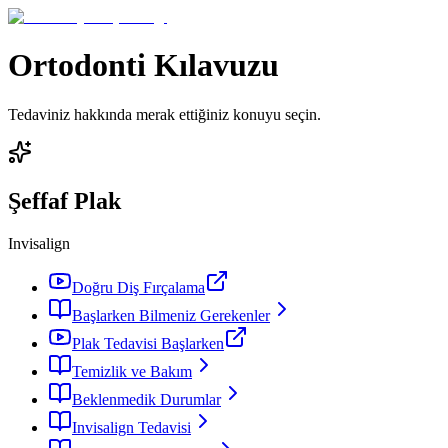
Ortodonti Kılavuzu
Tedaviniz hakkında merak ettiğiniz konuyu seçin.
Şeffaf Plak
Invisalign
Doğru Diş Fırçalama
Başlarken Bilmeniz Gerekenler
Plak Tedavisi Başlarken
Temizlik ve Bakım
Beklenmedik Durumlar
Invisalign Tedavisi