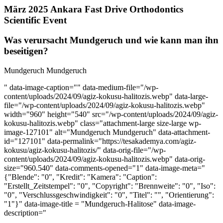
März 2025 Ankara Fast Drive Orthodontics
Scientific Event
Was verursacht Mundgeruch und wie kann man ihn
beseitigen?
Mundgeruch Mundgeruch
" data-image-caption="" data-medium-file="/wp-
content/uploads/2024/09/agiz-kokusu-halitozis.webp" data-large-
file="/wp-content/uploads/2024/09/agiz-kokusu-halitozis.webp"
width="960" height="540" src="/wp-content/uploads/2024/09/agiz-
kokusu-halitozis.webp" class="attachment-large size-large wp-
image-127101" alt="Mundgeruch Mundgeruch" data-attachment-
id="127101" data-permalink="https://tesakademya.com/agiz-
kokusu/agiz-kokusu-halitozis/" data-orig-file="/wp-
content/uploads/2024/09/agiz-kokusu-halitozis.webp" data-orig-
size="960.540" data-comments-opened="1" data-image-meta="
{"Blende": "0", "Kredit": "Kamera": "Caption":
"Erstellt_Zeitstempel": "0", "Copyright": "Brennweite": "0", "Iso":
"0", "Verschlussgeschwindigkeit": "0", "Titel": "", "Orientierung":
"1"}" data-image-title = "Mundgeruch-Halitose" data-image-
description="