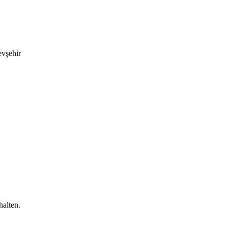
evşehir
halten.