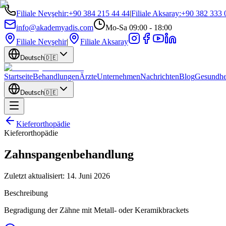
Filiale Nevşehir
:
+90 384 215 44 44
|
Filiale Aksaray
:
+90 382 333 
info@akademyadis.com
Mo-Sa 09:00 - 18:00
Filiale Nevşehir
|
Filiale Aksaray
Deutsch
🇩🇪
Startseite
Behandlungen
Ärzte
Unternehmen
Nachrichten
Blog
Gesundhe
Deutsch
🇩🇪
Kieferorthopädie
Kieferorthopädie
Zahnspangenbehandlung
Zuletzt aktualisiert:
14. Juni 2026
Beschreibung
Begradigung der Zähne mit Metall- oder Keramikbrackets