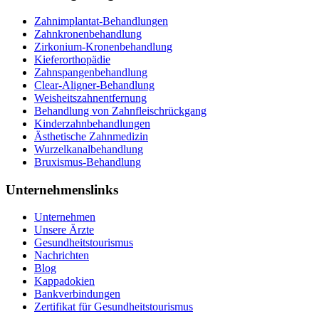
Zahnimplantat-Behandlungen
Zahnkronenbehandlung
Zirkonium-Kronenbehandlung
Kieferorthopädie
Zahnspangenbehandlung
Clear-Aligner-Behandlung
Weisheitszahnentfernung
Behandlung von Zahnfleischrückgang
Kinderzahnbehandlungen
Ästhetische Zahnmedizin
Wurzelkanalbehandlung
Bruxismus-Behandlung
Unternehmenslinks
Unternehmen
Unsere Ärzte
Gesundheitstourismus
Nachrichten
Blog
Kappadokien
Bankverbindungen
Zertifikat für Gesundheitstourismus