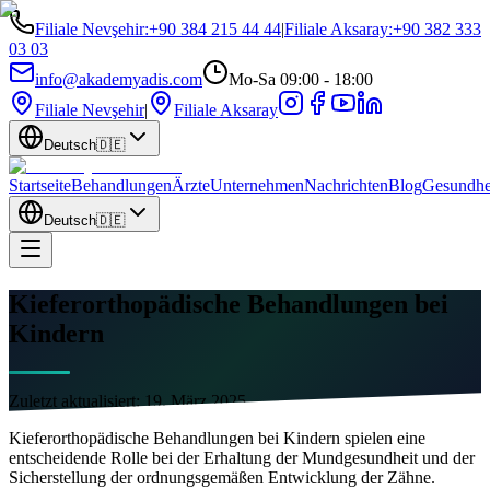
Filiale Nevşehir
:
+90 384 215 44 44
|
Filiale Aksaray
:
+90 382 333
03 03
info@akademyadis.com
Mo-Sa 09:00 - 18:00
Filiale Nevşehir
|
Filiale Aksaray
Deutsch
🇩🇪
Startseite
Behandlungen
Ärzte
Unternehmen
Nachrichten
Blog
Gesundhe
Deutsch
🇩🇪
Kieferorthopädische Behandlungen bei
Kindern
Zuletzt aktualisiert:
19. März 2025
Kieferorthopädische Behandlungen bei Kindern spielen eine
entscheidende Rolle bei der Erhaltung der Mundgesundheit und der
Sicherstellung der ordnungsgemäßen Entwicklung der Zähne.