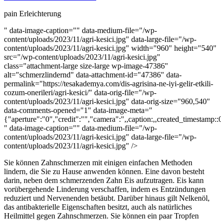
pain Erleichterung
" data-image-caption="" data-medium-file="/wp-
content/uploads/2023/11/agri-kesici.jpg" data-large-file="/wp-
content/uploads/2023/11/agri-kesici.jpg" width="960" height="540"
src="/wp-content/uploads/2023/11/agri-kesici.jpg"
class="attachment-large size-large wp-image-47386"
alt="schmerzlindernd" data-attachment-id="47386" data-
permalink="https://tesakademya.com/dis-agrisina-ne-iyi-gelir-etkili-
cozum-onerileri/agri-kesici/" data-orig-file="/wp-
content/uploads/2023/11/agri-kesici.jpg" data-orig-size="960,540"
data-comments-opened="1" data-image-meta="
{"aperture":"0","credit":"","camera":",,caption:,,created_timestamp::0,
" data-image-caption="" data-medium-file="/wp-
content/uploads/2023/11/agri-kesici.jpg" data-large-file="/wp-
content/uploads/2023/11/agri-kesici.jpg" />
Sie können Zahnschmerzen mit einigen einfachen Methoden
lindern, die Sie zu Hause anwenden können. Eine davon besteht
darin, neben dem schmerzenden Zahn Eis aufzutragen. Eis kann
vorübergehende Linderung verschaffen, indem es Entzündungen
reduziert und Nervenenden betäubt. Darüber hinaus gilt Nelkenöl,
das antibakterielle Eigenschaften besitzt, auch als natürliches
Heilmittel gegen Zahnschmerzen. Sie können ein paar Tropfen