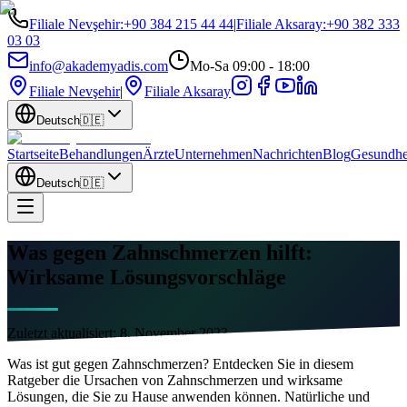
Filiale Nevşehir
:
+90 384 215 44 44
|
Filiale Aksaray
:
+90 382 333
03 03
info@akademyadis.com
Mo-Sa 09:00 - 18:00
Filiale Nevşehir
|
Filiale Aksaray
Deutsch
🇩🇪
Startseite
Behandlungen
Ärzte
Unternehmen
Nachrichten
Blog
Gesundhe
Deutsch
🇩🇪
Was gegen Zahnschmerzen hilft:
Wirksame Lösungsvorschläge
Zuletzt aktualisiert:
8. November 2023
Was ist gut gegen Zahnschmerzen? Entdecken Sie in diesem
Ratgeber die Ursachen von Zahnschmerzen und wirksame
Lösungen, die Sie zu Hause anwenden können. Natürliche und