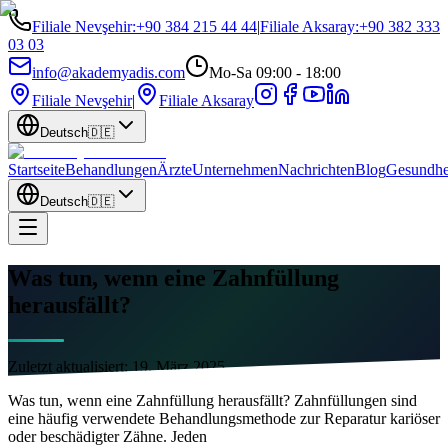
Filiale Nevşehir
:
+90 384 215 44 44
|
Filiale Aksaray
:
+90 382 333
03 03
info@akademyadis.com
Mo-Sa 09:00 - 18:00
Filiale Nevşehir
|
Filiale Aksaray
Deutsch
🇩🇪
Startseite
Behandlungen
Ärzte
Unternehmen
Nachrichten
Blog
Gesundhe
Deutsch
🇩🇪
Was tun, wenn eine Zahnfüllung
herausfällt?
Zuletzt aktualisiert:
19. März 2025
Was tun, wenn eine Zahnfüllung herausfällt? Zahnfüllungen sind
eine häufig verwendete Behandlungsmethode zur Reparatur kariöser
oder beschädigter Zähne. Jeden