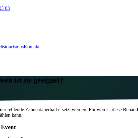
03 03
itstourismus
Kontakt
en ist sie geeignet?
r fehlende Zähne dauerhaft ersetzt werden. Für wen ist diese Behandl
ählen kann.
 Event