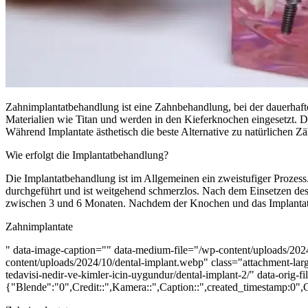
Zahnimplantatbehandlung ist eine Zahnbehandlung, bei der dauerhafte
Materialien wie Titan und werden in den Kieferknochen eingesetzt. 
Während Implantate ästhetisch die beste Alternative zu natürlichen Z
Wie erfolgt die Implantatbehandlung?
Die Implantatbehandlung ist im Allgemeinen ein zweistufiger Prozess. 
durchgeführt und ist weitgehend schmerzlos. Nach dem Einsetzen des 
zwischen 3 und 6 Monaten. Nachdem der Knochen und das Implantat vol
Zahnimplantate
" data-image-caption="" data-medium-file="/wp-content/uploads/202
content/uploads/2024/10/dental-implant.webp" class="attachment-la
tedavisi-nedir-ve-kimler-icin-uygundur/dental-implant-2/" data-ori
{"Blende":"0",Credit::",Kamera::",Caption::",created_timestamp:0",Cop