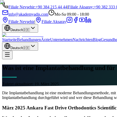
Filiale Nevşehir
:
+90 384 215 44 44
|
Filiale Aksaray
:
+90 382 333 
info@akademyadis.com
Mo-Sa 09:00 - 18:00
Filiale Nevşehir
|
Filiale Aksaray
Deutsch
🇩🇪
Startseite
Behandlungen
Ärzte
Unternehmen
Nachrichten
Blog
Gesundhe
Deutsch
🇩🇪
Was ist eine Implantatbehandlung und für w
Zuletzt aktualisiert:
19. März 2025
Die Implantatbehandlung ist eine moderne Behandlungsmethode, mit de
Implantatbehandlung durchgeführt wird und wer diese Behandlung w
März 2025 Ankara Fast Drive Orthodontics Scientific