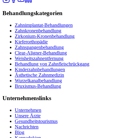
Behandlungskategorien
Zahnimplantat-Behandlungen
Zahnkronenbehandlung
Zirkonium-Kronenbehandlung
Kieferorthopädie
Zahnspangenbehandlung
Clear-Aligner-Behandlung
Weisheitszahnentfernung
Behandlung von Zahnfleischrückgang
Kinderzahnbehandlungen
Ästhetische Zahnmedizin
Wurzelkanalbehandlung
Bruxismus-Behandlung
Unternehmenslinks
Unternehmen
Unsere Ärzte
Gesundheitstourismus
Nachrichten
Blog
Kappadokien