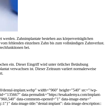
zt werden. Zahnimplantate bestehen aus körperverträglichen
, vom fehlenden einzelnen Zahn bis zum vollständigen Zahnverlust.
rechfunktionen bei.
ochen ein. Dieser Eingriff wird unter örtlicher Betäubung
antat verwachsen ist. Dieser Zeitraum variiert normalerweise
zt.
/10/dental-implant.webp" width="960" height="540" src="/wp-
-id="135667" data-permalink="https://tesakademya.com/implant-
ize="960,540" data-comments-opened="1" data-image-meta="
:1"}" data-image-title:"dental-implant": data-image-description::