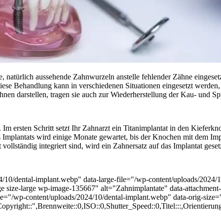
, natürlich aussehende Zahnwurzeln anstelle fehlender Zähne eingeset
Diese Behandlung kann in verschiedenen Situationen eingesetzt werden
ähnen darstellen, tragen sie auch zur Wiederherstellung der Kau- und Sp
Im ersten Schritt setzt Ihr Zahnarzt ein Titanimplantat in den Kieferkn
Implantats wird einige Monate gewartet, bis der Knochen mit dem Impl
lständig integriert sind, wird ein Zahnersatz auf das Implantat geset
4/10/dental-implant.webp" data-large-file="/wp-content/uploads/2024
rge size-large wp-image-135667" alt="Zahnimplantate" data-attachment
g-file="/wp-content/uploads/2024/10/dental-implant.webp" data-orig-s
yright::",Brennweite::0,ISO::0,Shutter_Speed::0,Titel:::,Orientierung: