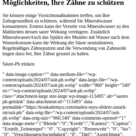
Möglichkeiten, Ihre Zähne zu schützen
Sie können einige Vorsichtsmaßnahmen treffen, um Ihre
Zahngesundheit zu schützen, während Sie Mineralwasser
konsumieren. Erstens kann der Verzehr von Mineralwasser zu den
Mahlzeiten dessen saure Wirkung verringern. Zusätzlich
MineralwasserAuch das Spülen des Mundes mit Wasser nach dem
Wasserkonsum kann die Wirkung der Säure neutralisieren.
Regelmäßiges Zähneputzen und die Verwendung von Zahnseide
tragen dazu bei, Ihre Zähne gesund zu halten.
Säure-Ph trinken
" data-image-caption="" data-medium-file="/wp-
content/uploads/2024/07/asit-ph.webp" data-large-file="/wp-
content/uploads/2024/07/asit-ph.webp" width="960" height="540"
src="/wp-content/uploads/2024/07/asit-ph.webp"
class="attachment-large size-large wp-image-113495" alt="saures
ph-getränk" data-attachment-id="113495" data-
permalink="https://tesakademya.com/maden-suyu-dislere-zararli-
mi/asit-ph/" data-orig-file="/wp-content/uploads/2024/07/asit-
ph.webp" data-orig-size="960,540" data-comments-opened="1"
data-image-meta="{"Blende":"0","Kredit":","Kamera": "Caption":
"Erstellt_Zeitstempel": "0", "Copyright": "Brennweite": "0", "Iso":
"0", "Verschlussgeschwindigkeit": "0", "Titel": "Ausrichtung":