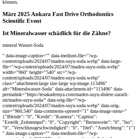
können.
März 2025 Ankara Fast Drive Orthodontics
Scientific Event
Ist Mineralwasser schädlich für die Zähne?
mineral Wasser-Soda
" data-image-caption="" data-medium-file="/wp-
content/uploads/2024/07/maden-suyu-soda.webp" data-large-
file="/wp-content/uploads/2024/07/maden-suyu-soda.webp"
width="960" height="540" src="/wp-
content/uploads/2024/07/maden-suyu-soda.webp"
class="attachment-large size-large wp-image-113496"
alt="Mineralwasser-Soda" data-attachment-id="113496" data-
permalink="https://tesakademya.com/maden-suyu-dislere-zararli-
mi/maden-suyu-soda/" data-orig-file="/wp-
content/uploads/2024/07/maden-suyu-soda.webp" data-orig-
size="960,540" data-comments-opened="1" data-image-meta="
{"Blende": "0", "Kredit": "Kamera": "Caption":
"Erstellt_Zeitstempel": "0", "Copyright": "Brennweite": "0", "Iso":
"0", "Verschlussgeschwindigkeit": "0", "Titel": "Ausrichtung": "1"}
" data-image-caption="" data-medium-file="/wp-