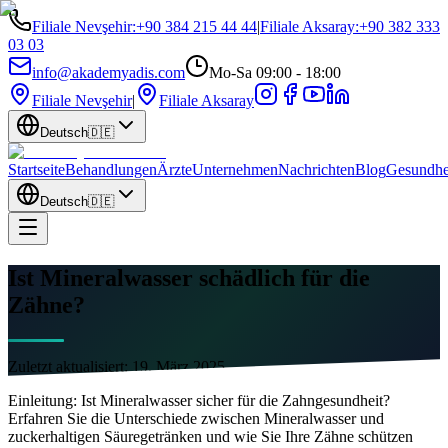
Filiale Nevşehir
:
+90 384 215 44 44
|
Filiale Aksaray
:
+90 382 333
03 03
info@akademyadis.com
Mo-Sa 09:00 - 18:00
Filiale Nevşehir
|
Filiale Aksaray
Deutsch
🇩🇪
Startseite
Behandlungen
Ärzte
Unternehmen
Nachrichten
Blog
Gesundhe
Deutsch
🇩🇪
Ist Mineralwasser schädlich für die
Zähne?
Zuletzt aktualisiert:
19. März 2025
Einleitung: Ist Mineralwasser sicher für die Zahngesundheit?
Erfahren Sie die Unterschiede zwischen Mineralwasser und
zuckerhaltigen Säuregetränken und wie Sie Ihre Zähne schützen