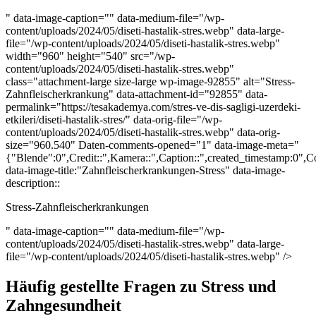
" data-image-caption="" data-medium-file="/wp-
content/uploads/2024/05/diseti-hastalik-stres.webp" data-large-
file="/wp-content/uploads/2024/05/diseti-hastalik-stres.webp"
width="960" height="540" src="/wp-
content/uploads/2024/05/diseti-hastalik-stres.webp"
class="attachment-large size-large wp-image-92855" alt="Stress-
Zahnfleischerkrankung" data-attachment-id="92855" data-
permalink="https://tesakademya.com/stres-ve-dis-sagligi-uzerdeki-
etkileri/diseti-hastalik-stres/" data-orig-file="/wp-
content/uploads/2024/05/diseti-hastalik-stres.webp" data-orig-
size="960.540" Daten-comments-opened="1" data-image-meta="
{"Blende":0",Credit::",Kamera::",Caption::",created_timestamp:0",Cop
data-image-title:"Zahnfleischerkrankungen-Stress" data-image-
description::
Stress-Zahnfleischerkrankungen
" data-image-caption="" data-medium-file="/wp-
content/uploads/2024/05/diseti-hastalik-stres.webp" data-large-
file="/wp-content/uploads/2024/05/diseti-hastalik-stres.webp" />
Häufig gestellte Fragen zu Stress und
Zahngesundheit