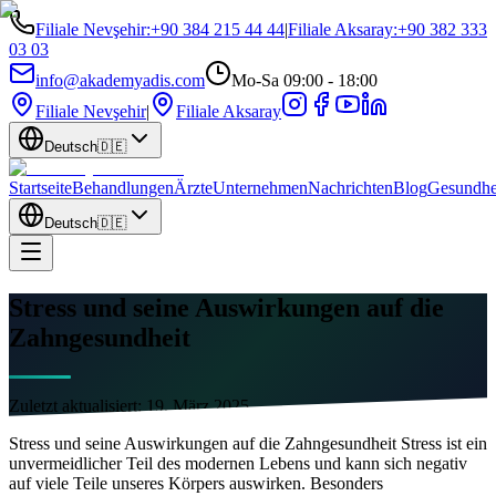
Filiale Nevşehir
:
+90 384 215 44 44
|
Filiale Aksaray
:
+90 382 333
03 03
info@akademyadis.com
Mo-Sa 09:00 - 18:00
Filiale Nevşehir
|
Filiale Aksaray
Deutsch
🇩🇪
Startseite
Behandlungen
Ärzte
Unternehmen
Nachrichten
Blog
Gesundhe
Deutsch
🇩🇪
Stress und seine Auswirkungen auf die
Zahngesundheit
Zuletzt aktualisiert:
19. März 2025
Stress und seine Auswirkungen auf die Zahngesundheit Stress ist ein
unvermeidlicher Teil des modernen Lebens und kann sich negativ
auf viele Teile unseres Körpers auswirken. Besonders