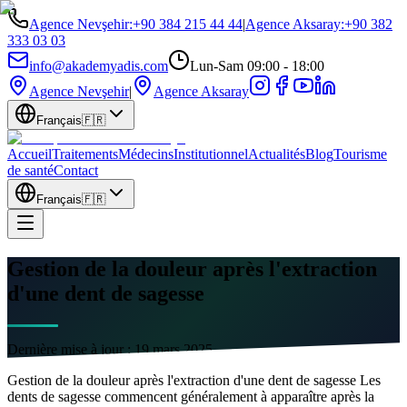
Agence Nevşehir
:
+90 384 215 44 44
|
Agence Aksaray
:
+90 382
333 03 03
info@akademyadis.com
Lun-Sam 09:00 - 18:00
Agence Nevşehir
|
Agence Aksaray
Français
🇫🇷
Accueil
Traitements
Médecins
Institutionnel
Actualités
Blog
Tourisme
de santé
Contact
Français
🇫🇷
Gestion de la douleur après l'extraction
d'une dent de sagesse
Dernière mise à jour :
19 mars 2025
Gestion de la douleur après l'extraction d'une dent de sagesse Les
dents de sagesse commencent généralement à apparaître après la