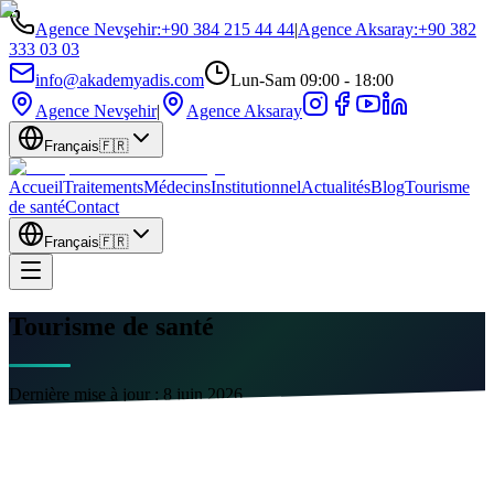
Agence Nevşehir
:
+90 384 215 44 44
|
Agence Aksaray
:
+90 382
333 03 03
info@akademyadis.com
Lun-Sam 09:00 - 18:00
Agence Nevşehir
|
Agence Aksaray
Français
🇫🇷
Accueil
Traitements
Médecins
Institutionnel
Actualités
Blog
Tourisme
de santé
Contact
Français
🇫🇷
Tourisme de santé
Dernière mise à jour :
8 juin 2026