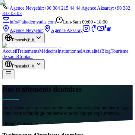
Agence Nevşehir
:
+90 384 215 44 44
|
Agence Aksaray
:
+90 382
333 03 03
info@akademyadis.com
Lun-Sam 09:00 - 18:00
Agence Nevşehir
|
Agence Aksaray
Français
🇫🇷
Accueil
Traitements
Médecins
Institutionnel
Actualités
Blog
Tourisme
de santé
Contact
Français
🇫🇷
Nos traitements dentaires
Nous effectuons tous vos traitements dentaires de la meilleure façon
avec notre technologie moderne et notre équipe expérimentée.
Dernière mise à jour :
14 juin 2026