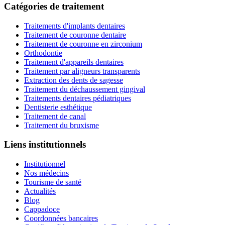
Catégories de traitement
Traitements d'implants dentaires
Traitement de couronne dentaire
Traitement de couronne en zirconium
Orthodontie
Traitement d'appareils dentaires
Traitement par aligneurs transparents
Extraction des dents de sagesse
Traitement du déchaussement gingival
Traitements dentaires pédiatriques
Dentisterie esthétique
Traitement de canal
Traitement du bruxisme
Liens institutionnels
Institutionnel
Nos médecins
Tourisme de santé
Actualités
Blog
Cappadoce
Coordonnées bancaires