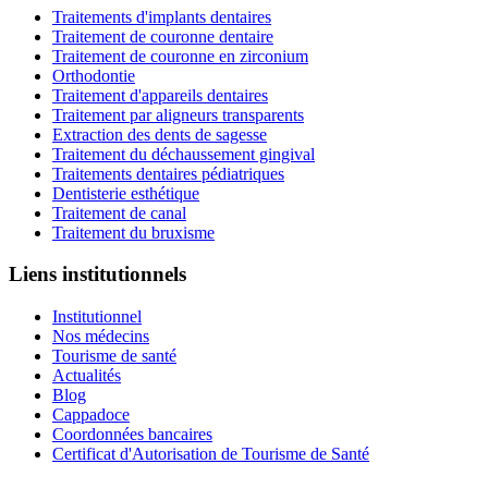
Traitements d'implants dentaires
Traitement de couronne dentaire
Traitement de couronne en zirconium
Orthodontie
Traitement d'appareils dentaires
Traitement par aligneurs transparents
Extraction des dents de sagesse
Traitement du déchaussement gingival
Traitements dentaires pédiatriques
Dentisterie esthétique
Traitement de canal
Traitement du bruxisme
Liens institutionnels
Institutionnel
Nos médecins
Tourisme de santé
Actualités
Blog
Cappadoce
Coordonnées bancaires
Certificat d'Autorisation de Tourisme de Santé