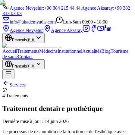
Agence Nevşehir
:
+90 384 215 44 44
|
Agence Aksaray
:
+90 382
333 03 03
info@akademyadis.com
Lun-Sam 09:00 - 18:00
Agence Nevşehir
|
Agence Aksaray
Français
🇫🇷
Accueil
Traitements
Médecins
Institutionnel
Actualités
Blog
Tourisme
de santé
Contact
Français
🇫🇷
Services
🦷
4
Traitements
Traitement dentaire prothétique
Dernière mise à jour :
14 juin 2026
Le processus de restauration de la fonction et de l'esthétique avec