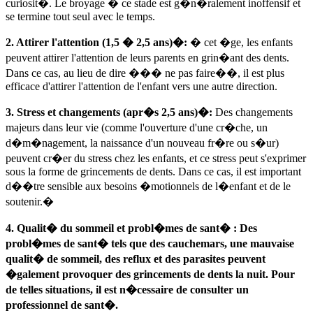
curiosit�. Le broyage � ce stade est g�n�ralement inoffensif et
se termine tout seul avec le temps.
2. Attirer l'attention (1,5 � 2,5 ans)�:
� cet �ge, les enfants
peuvent attirer l'attention de leurs parents en grin�ant des dents.
Dans ce cas, au lieu de dire ��� ne pas faire��, il est plus
efficace d'attirer l'attention de l'enfant vers une autre direction.
3. Stress et changements (apr�s 2,5 ans)�:
Des changements
majeurs dans leur vie (comme l'ouverture d'une cr�che, un
d�m�nagement, la naissance d'un nouveau fr�re ou s�ur)
peuvent cr�er du stress chez les enfants, et ce stress peut s'exprimer
sous la forme de grincements de dents. Dans ce cas, il est important
d��tre sensible aux besoins �motionnels de l�enfant et de le
soutenir.�
4. Qualit� du sommeil et probl�mes de sant� : Des
probl�mes de sant� tels que des cauchemars, une mauvaise
qualit� de sommeil, des reflux et des parasites peuvent
�galement provoquer des grincements de dents la nuit. Pour
de telles situations, il est n�cessaire de consulter un
professionnel de sant�.