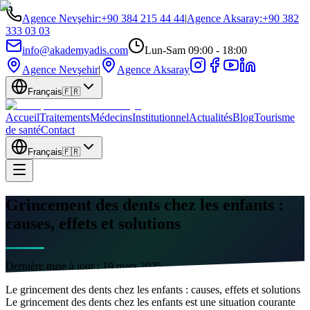
Agence Nevşehir
:
+90 384 215 44 44
|
Agence Aksaray
:
+90 382
333 03 03
info@akademyadis.com
Lun-Sam 09:00 - 18:00
Agence Nevşehir
|
Agence Aksaray
Français
🇫🇷
Accueil
Traitements
Médecins
Institutionnel
Actualités
Blog
Tourisme
de santé
Contact
Français
🇫🇷
Grincement des dents chez les enfants :
causes, effets et solutions
Dernière mise à jour :
19 mars 2025
Le grincement des dents chez les enfants : causes, effets et solutions
Le grincement des dents chez les enfants est une situation courante