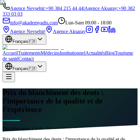
Agence Nevşehir
:
+90 384 215 44 44
|
Agence Aksaray
:
+90 382
333 03 03
info@akademyadis.com
Lun-Sam 09:00 - 18:00
Agence Nevşehir
|
Agence Aksaray
Français
🇫🇷
Accueil
Traitements
Médecins
Institutionnel
Actualités
Blog
Tourisme
de santé
Contact
Français
🇫🇷
Prix ​​du blanchiment des dents :
l’importance de la qualité et de
l’expérience
Dernière mise à jour :
16 septembre 2023
Prix du blanchiment des dents : l'importance de la qualité et de