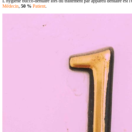
L'hygiène bucco-dentaire lors du traitement par appareil dentaire est l
Médecin
,
50 %
Patient
.