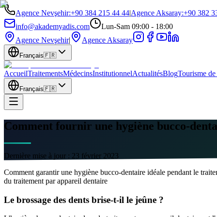
Agence Nevşehir
:
+90 384 215 44 44
|
Agence Aksaray
:
+90 382 3
info@akademyadis.com
Lun-Sam 09:00 - 18:00
Agence Nevşehir
|
Agence Aksaray
Français
🇫🇷
Accueil
Traitements
Médecins
Institutionnel
Actualités
Blog
Tourisme de 
Français
🇫🇷
Comment fournir une hygiène bucco-dentair
Dernière mise à jour :
23 février 2023
Comment garantir une hygiène bucco-dentaire idéale pendant le traitem
du traitement par appareil dentaire
Le brossage des dents brise-t-il le jeûne ?