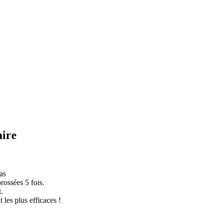
aire
as
rossées 5 fois.
.
 les plus efficaces !