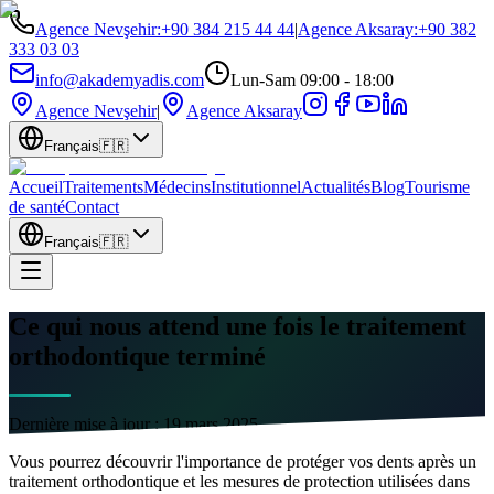
Agence Nevşehir
:
+90 384 215 44 44
|
Agence Aksaray
:
+90 382
333 03 03
info@akademyadis.com
Lun-Sam 09:00 - 18:00
Agence Nevşehir
|
Agence Aksaray
Français
🇫🇷
Accueil
Traitements
Médecins
Institutionnel
Actualités
Blog
Tourisme
de santé
Contact
Français
🇫🇷
Ce qui nous attend une fois le traitement
orthodontique terminé
Dernière mise à jour :
19 mars 2025
Vous pourrez découvrir l'importance de protéger vos dents après un
traitement orthodontique et les mesures de protection utilisées dans