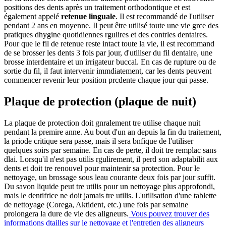
positions des dents après un traitement orthodontique et est
également appelé
retenue linguale
. Il est recommandé de l'utiliser
pendant 2 ans en moyenne. Il peut être utilisé toute une vie grce des
pratiques dhygine quotidiennes rgulires et des contrles dentaires.
Pour que le fil de retenue reste intact toute la vie, il est recommand
de se brosser les dents 3 fois par jour, d'utiliser du fil dentaire, une
brosse interdentaire et un irrigateur buccal. En cas de rupture ou de
sortie du fil, il faut intervenir immdiatement, car les dents peuvent
commencer revenir leur position prcdente chaque jour qui passe.
Plaque de protection (plaque de nuit)
La plaque de protection doit gnralement tre utilise chaque nuit
pendant la premire anne. Au bout d'un an depuis la fin du traitement,
la priode critique sera passe, mais il sera bnfique de l'utiliser
quelques soirs par semaine. En cas de perte, il doit tre remplac sans
dlai. Lorsqu'il n'est pas utilis rgulirement, il perd son adaptabilit aux
dents et doit tre renouvel pour maintenir sa protection. Pour le
nettoyage, un brossage sous leau courante deux fois par jour suffit.
Du savon liquide peut tre utilis pour un nettoyage plus approfondi,
mais le dentifrice ne doit jamais tre utilis. L'utilisation d'une tablette
de nettoyage (Corega, Aktident, etc.) une fois par semaine
prolongera la dure de vie des aligneurs.
Vous pouvez trouver des
informations dtailles sur le nettoyage et l'entretien des aligneurs