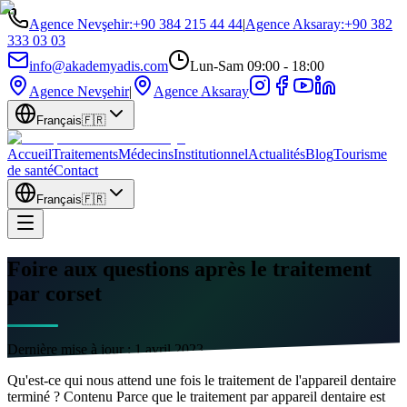
Agence Nevşehir
:
+90 384 215 44 44
|
Agence Aksaray
:
+90 382
333 03 03
info@akademyadis.com
Lun-Sam 09:00 - 18:00
Agence Nevşehir
|
Agence Aksaray
Français
🇫🇷
Accueil
Traitements
Médecins
Institutionnel
Actualités
Blog
Tourisme
de santé
Contact
Français
🇫🇷
Foire aux questions après le traitement
par corset
Dernière mise à jour :
1 avril 2023
Qu'est-ce qui nous attend une fois le traitement de l'appareil dentaire
terminé ? Contenu Parce que le traitement par appareil dentaire est