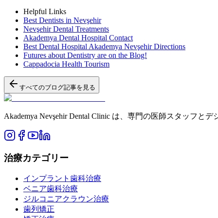
Helpful Links
Best Dentists in Nevşehir
Nevşehir Dental Treatments
Akademya Dental Hospital Contact
Best Dental Hospital Akademya Nevşehir Directions
Futures about Dentistry are on the Blog!
Cappadocia Health Tourism
すべてのブログ記事を見る
Akademya Nevşehir Dental Clinic は、
治療カテゴリー
インプラント歯科治療
ベニア歯科治療
ジルコニアクラウン治療
歯列矯正