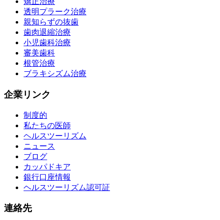
矯正治療
透明プラーク治療
親知らずの抜歯
歯肉退縮治療
小児歯科治療
審美歯科
根管治療
ブラキシズム治療
企業リンク
制度的
私たちの医師
ヘルスツーリズム
ニュース
ブログ
カッパドキア
銀行口座情報
ヘルスツーリズム認可証
連絡先