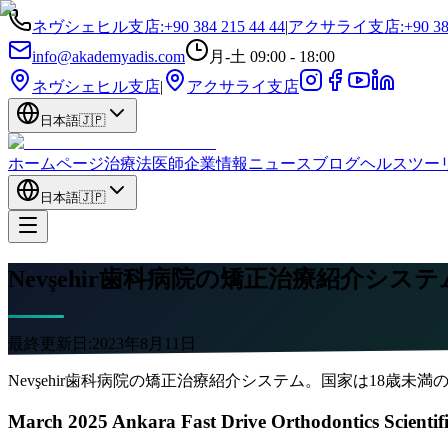
ネヴシェヒル支店
:
+90 384 215 44 44
|
アクサライ支店
:
+90 38
info@akademyadis.com
月-土 09:00 - 18:00
ネヴシェヒル支店
|
アクサライ支店
日本語
🇯🇵
ホームページ
治療法
医師
企業情報
ニュース
ブログ
ヘルスツー
日本語
🇯🇵
Nevşehir歯科病院の矯正治療紹介システ
最終更新日:
2023年8月11日
Nevşehir歯科病院の矯正治療紹介システム。国家は18歳
March 2025 Ankara Fast Drive Orthodontics Scientif