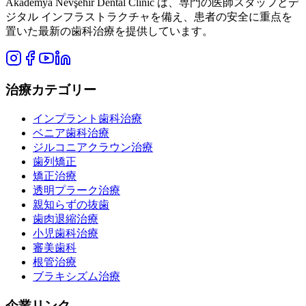
Akademya Nevşehir Dental Clinic は、専門の医師スタッフとデ
ジタル インフラストラクチャを備え、患者の安全に重点を
置いた最新の歯科治療を提供しています。
治療カテゴリー
インプラント歯科治療
ベニア歯科治療
ジルコニアクラウン治療
歯列矯正
矯正治療
透明プラーク治療
親知らずの抜歯
歯肉退縮治療
小児歯科治療
審美歯科
根管治療
ブラキシズム治療
企業リンク