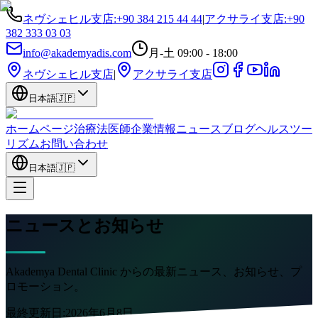
ネヴシェヒル支店
:
+90 384 215 44 44
|
アクサライ支店
:
+90
382 333 03 03
info@akademyadis.com
月-土 09:00 - 18:00
ネヴシェヒル支店
|
アクサライ支店
日本語
🇯🇵
ホームページ
治療法
医師
企業情報
ニュース
ブログ
ヘルスツー
リズム
お問い合わせ
日本語
🇯🇵
ニュースとお知らせ
Akademya Dental Clinic からの最新ニュース、お知らせ、プ
ロモーション。
最終更新日:
2026年6月8日