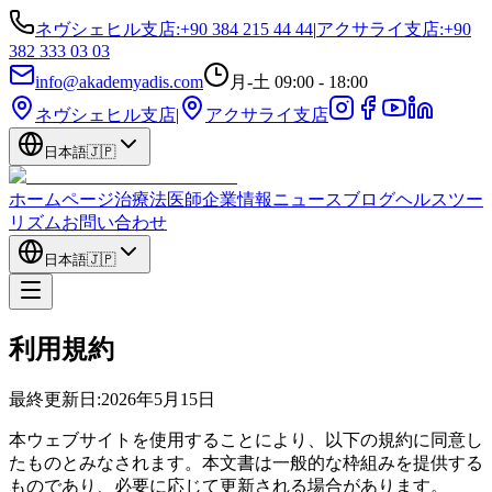
ネヴシェヒル支店
:
+90 384 215 44 44
|
アクサライ支店
:
+90
382 333 03 03
info@akademyadis.com
月-土 09:00 - 18:00
ネヴシェヒル支店
|
アクサライ支店
日本語
🇯🇵
ホームページ
治療法
医師
企業情報
ニュース
ブログ
ヘルスツー
リズム
お問い合わせ
日本語
🇯🇵
利用規約
最終更新日:
2026年5月15日
本ウェブサイトを使用することにより、以下の規約に同意し
たものとみなされます。本文書は一般的な枠組みを提供する
ものであり、必要に応じて更新される場合があります。