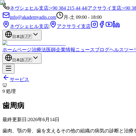
ネヴシェヒル支店
:
+90 384 215 44 44
|
アクサライ支店
:
+90 38
info@akademyadis.com
月-土 09:00 - 18:00
ネヴシェヒル支店
|
アクサライ支店
日本語
🇯🇵
ホームページ
治療法
医師
企業情報
ニュース
ブログ
ヘルスツー
日本語
🇯🇵
サービス
🦷
9
処理
歯周病
最終更新日:
2026年6月14日
歯肉、顎の骨、歯を支えるその他の組織の病気の診断と治療