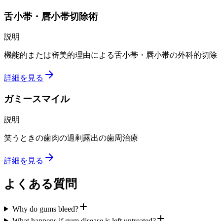
舌小帯・唇小帯切除術
説明
機能的または審美的理由による舌小帯・唇小帯の外科的切除
詳細を見る
ガミースマイル
説明
笑うときの歯肉の過剰露出の歯周治療
詳細を見る
よくある質問
Why do gums bleed?
What happens if gum disease is left untreated?