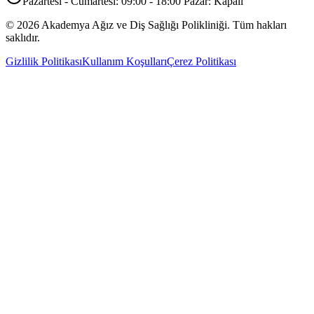
Pazartesi - Cumartesi: 09:00 - 18:00 Pazar: Kapalı
©
2026
Akademya Ağız ve Diş Sağlığı Polikliniği.
Tüm hakları
saklıdır.
Gizlilik Politikası
Kullanım Koşulları
Çerez Politikası