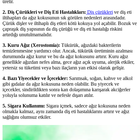
üretir.
2. Diş Çürükleri ve Diş Eti Hastalıkları:
Diş çürükleri
ve diş eti
iltihapları da ağız kokusunun sık görülen nedenleri arasındadır.
Çürük dişler ve iltihaplı diş etleri kötü kokuya yol açabilir. Bozuk ve
çapraşık diş yapısının da diş çürüğü ve diş eti hastalığı riskini
artırdığı unutulmamalıdır.
3. Kuru Ağız (Xerostomia):
Tükürük, ağızdaki bakterilerin
temizlenmesine yardımcı olur. Ancak, tükürük üretiminin azalması
durumunda ağız kurur ve bu da ağız kokusunu artırır. Kuru ağız
genellikle ağızdan nefes alma, gece ağız açık uyuma, alerjik etkiler,
yetersiz su tüketimi veya bazı ilaçların yan etkisi olarak gelişir.
4. Bazı Yiyecekler ve İçecekler:
Sarımsak, soğan, kahve ve alkol
gibi gıdalar da ağız kokusuna neden olabilir. Bu yiyecek ve
içecekler, sindirildikten sonra kan dolaşımına karışarak akciğerler
yoluyla solunuma katılır ve nefesle dışarı atılır.
5. Sigara Kullanımı:
Sigara içmek, sadece ağız kokusuna neden
olmakla kalmaz, aynı zamanda diş eti hastalıklarını artırır ve ağız
sağlığını olumsuz etkiler.