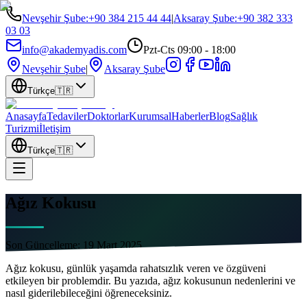
Nevşehir Şube
:
+90 384 215 44 44
|
Aksaray Şube
:
+90 382 333
03 03
info@akademyadis.com
Pzt-Cts 09:00 - 18:00
Nevşehir Şube
|
Aksaray Şube
Türkçe
🇹🇷
Anasayfa
Tedaviler
Doktorlar
Kurumsal
Haberler
Blog
Sağlık
Turizmi
İletişim
Türkçe
🇹🇷
Ağız Kokusu
Son Güncelleme:
19 Mart 2025
Ağız kokusu, günlük yaşamda rahatsızlık veren ve özgüveni
etkileyen bir problemdir. Bu yazıda, ağız kokusunun nedenlerini ve
nasıl giderilebileceğini öğreneceksiniz.