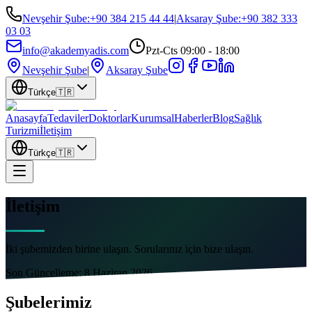
Nevşehir Şube
:
+90 384 215 44 44
|
Aksaray Şube
:
+90 382 333
03 03
info@akademyadis.com
Pzt-Cts 09:00 - 18:00
Nevşehir Şube
|
Aksaray Şube
Türkçe
🇹🇷
Anasayfa
Tedaviler
Doktorlar
Kurumsal
Haberler
Blog
Sağlık
Turizmi
İletişim
Türkçe
🇹🇷
İletişim
İki şubemizden birine ulaşın. Sorularınız için bize ulaşın.
Son Güncelleme:
8 Haziran 2026
Şubelerimiz