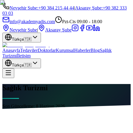
Nevşehir Şube
:
+90 384 215 44 44
|
Aksaray Şube
:
+90 382 333
03 03
info@akademyadis.com
Pzt-Cts 09:00 - 18:00
Nevşehir Şube
|
Aksaray Şube
Türkçe
🇹🇷
Anasayfa
Tedaviler
Doktorlar
Kurumsal
Haberler
Blog
Sağlık
Turizmi
İletişim
Türkçe
🇹🇷
Sağlık Turizmi
Son Güncelleme:
8 Haziran 2026