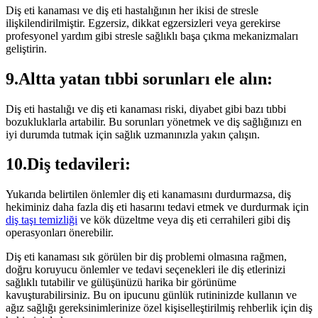
Diş eti kanaması ve diş eti hastalığının her ikisi de stresle
ilişkilendirilmiştir. Egzersiz, dikkat egzersizleri veya gerekirse
profesyonel yardım gibi stresle sağlıklı başa çıkma mekanizmaları
geliştirin.
9.Altta yatan tıbbi sorunları ele alın:
Diş eti hastalığı ve diş eti kanaması riski, diyabet gibi bazı tıbbi
bozukluklarla artabilir. Bu sorunları yönetmek ve diş sağlığınızı en
iyi durumda tutmak için sağlık uzmanınızla yakın çalışın.
10.Diş tedavileri:
Yukarıda belirtilen önlemler diş eti kanamasını durdurmazsa, diş
hekiminiz daha fazla diş eti hasarını tedavi etmek ve durdurmak için
diş taşı temizliği
ve kök düzeltme veya diş eti cerrahileri gibi diş
operasyonları önerebilir.
Diş eti kanaması sık görülen bir diş problemi olmasına rağmen,
doğru koruyucu önlemler ve tedavi seçenekleri ile diş etlerinizi
sağlıklı tutabilir ve gülüşünüzü harika bir görünüme
kavuşturabilirsiniz. Bu on ipucunu günlük rutininizde kullanın ve
ağız sağlığı gereksinimlerinize özel kişiselleştirilmiş rehberlik için diş