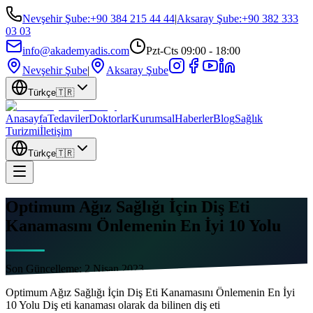
Nevşehir Şube
:
+90 384 215 44 44
|
Aksaray Şube
:
+90 382 333
03 03
info@akademyadis.com
Pzt-Cts 09:00 - 18:00
Nevşehir Şube
|
Aksaray Şube
Türkçe
🇹🇷
Anasayfa
Tedaviler
Doktorlar
Kurumsal
Haberler
Blog
Sağlık
Turizmi
İletişim
Türkçe
🇹🇷
Optimum Ağız Sağlığı İçin Diş Eti
Kanamasını Önlemenin En İyi 10 Yolu
Son Güncelleme:
2 Nisan 2023
Optimum Ağız Sağlığı İçin Diş Eti Kanamasını Önlemenin En İyi
10 Yolu Diş eti kanaması olarak da bilinen diş eti