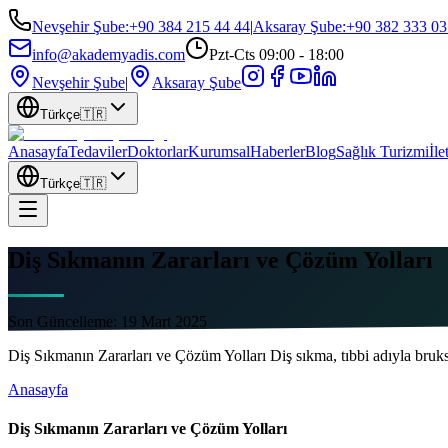
Nevşehir Şube
:
+90 384 215 44 44
|
Aksaray Şube
:
+90 382 333 03
info@akademyadis.com
Pzt-Cts 09:00 - 18:00
Nevşehir Şube
|
Aksaray Şube
Türkçe
🇹🇷
Anasayfa
Tedaviler
Doktorlar
Kurumsal
Haberler
Blog
Sağlık Turizmi
İle
Türkçe
🇹🇷
Diş Sıkmanın Zararları ve Çözüm Yolları
Son Güncelleme:
19 Mart 2025
Diş Sıkmanın Zararları ve Çözüm Yolları Diş sıkma, tıbbi adıyla bruk
Anasayfa
Diş Sıkmanın Zararları ve Çözüm Yolları