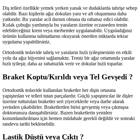
Diş telleri özellikle yemek yerken yanak ve dudaklarda tahrişe sebep
olabilir. Bazı kişilerin ağız dokuları yara ve aft oluşumuna daha
yatkındır. Bu yaralar acil durum olmasa da rahatsız edici olabilir.
Kulak çubuğu yardımıyla bu yaraların üzerine eczaneden temin
edebileceğiniz krem veya merhemler uygulanabilir. Uyguladığınız
ürünün kullanma talimatlarını okuyarak önerilen miktarda tekrar
uygulama yapabilirsiniz.
Ortodontik tedavide tahriş ve yaraların hızlı iyileşmesinin en etkili
yolu da ağız hijyenini sağlamaktır. Temiz bir ağız ortamında yaralar
hızlı iyileşir, daha az rahatsızlık verir ve dokular hızlı toparlar.
Braket Koptu/Kırıldı veya Tel Gevşedi ?
Ortodontik tedavide kullanılan braketler her dişin ortasına
yapıştırılan ve telleri tutan parçalardır. Güçlü yapıştırıcılar ile dişler
üzerine tutturulan braketler sert yiyeceklerle veya darbe alarak
yerinden çıkabilirler. Braketlerden birisi gevşemiş veya çıkmışsa
doktorunuza danışabilirsiniz. Bazen braketlerin yeniden
konumlandırılması için hemen müdahale gerekli değildir ve sonraki
randevu tarihi beklenebilir.
Lastik Düştü veya Çıktı ?