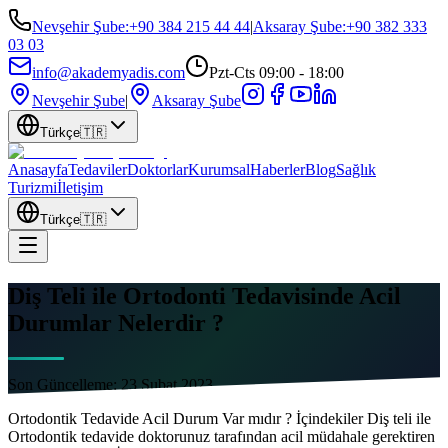
Nevşehir Şube
:
+90 384 215 44 44
|
Aksaray Şube
:
+90 382 333
03 03
info@akademyadis.com
Pzt-Cts 09:00 - 18:00
Nevşehir Şube
|
Aksaray Şube
Türkçe
🇹🇷
Anasayfa
Tedaviler
Doktorlar
Kurumsal
Haberler
Blog
Sağlık
Turizmi
İletişim
Türkçe
🇹🇷
Diş Teli ile Ortodonti Tedavisinde Acil
Durumlar Nelerdir ?
Son Güncelleme:
23 Şubat 2023
Ortodontik Tedavide Acil Durum Var mıdır ? İçindekiler Diş teli ile
Ortodontik tedavide doktorunuz tarafından acil müdahale gerektiren