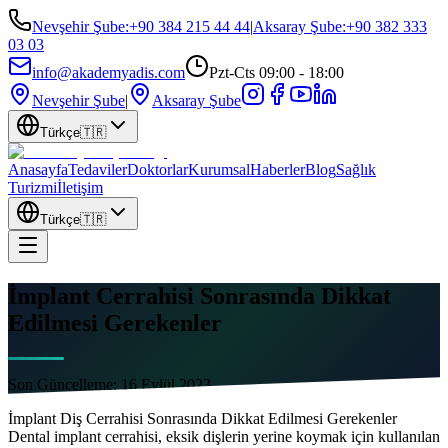
Nevşehir Şube
:
+90 384 215 44 44
|
Aksaray Şube
:
+90 382 333
03 03
info@akademyadis.com
Pzt-Cts 09:00 - 18:00
Nevşehir Şube
|
Aksaray Şube
Türkçe
🇹🇷
Anasayfa
Tedaviler
Doktorlar
Kurumsal
Haberler
Blog
Sağlık
Turizmi
İletişim
Türkçe
🇹🇷
İmplant Cerrahisi Sonrasında Dikkat
Edilmesi Gerekenler
Son Güncelleme:
16 Eylül 2023
İmplant Diş Cerrahisi Sonrasında Dikkat Edilmesi Gerekenler
Dental implant cerrahisi, eksik dişlerin yerine koymak için kullanılan