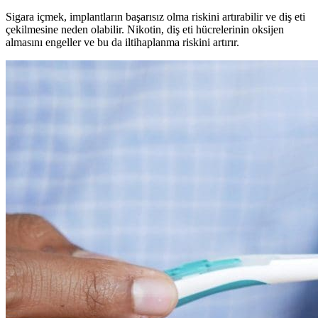
Sigara içmek, implantların başarısız olma riskini artırabilir ve diş eti
çekilmesine neden olabilir. Nikotin, diş eti hücrelerinin oksijen
almasını engeller ve bu da iltihaplanma riskini artırır.