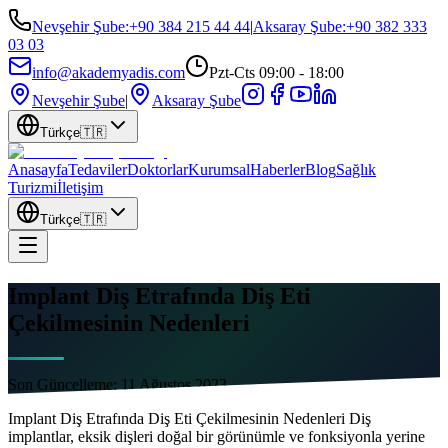
Nevşehir Şube
:
+90 384 215 44 44
|
Aksaray Şube
:
+90 382 333
03 03
info@akademyadis.com
Pzt-Cts 09:00 - 18:00
Nevşehir Şube
|
Aksaray Şube
Türkçe
🇹🇷
Anasayfa
Tedaviler
Doktorlar
Kurumsal
Haberler
Blog
Sağlık
Turizmi
İletişim
Türkçe
🇹🇷
Implant Diş Etrafında Diş Eti
Çekilmesinin Nedenleri
Son Güncelleme:
11 Ağustos 2023
Implant Diş Etrafında Diş Eti Çekilmesinin Nedenleri Diş
implantlar, eksik dişleri doğal bir görünümle ve fonksiyonla yerine