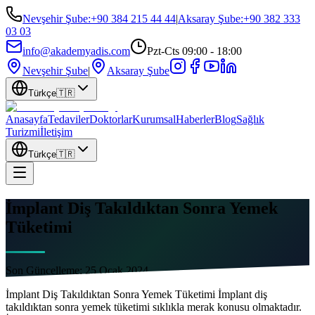
Nevşehir Şube
:
+90 384 215 44 44
|
Aksaray Şube
:
+90 382 333
03 03
info@akademyadis.com
Pzt-Cts 09:00 - 18:00
Nevşehir Şube
|
Aksaray Şube
Türkçe
🇹🇷
Anasayfa
Tedaviler
Doktorlar
Kurumsal
Haberler
Blog
Sağlık
Turizmi
İletişim
Türkçe
🇹🇷
İmplant Diş Takıldıktan Sonra Yemek
Tüketimi
Son Güncelleme:
25 Ocak 2024
İmplant Diş Takıldıktan Sonra Yemek Tüketimi İmplant diş
takıldıktan sonra yemek tüketimi sıklıkla merak konusu olmaktadır.