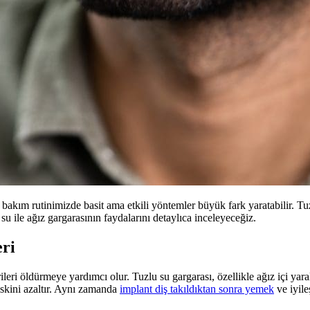
z bakım rutinimizde basit ama etkili yöntemler büyük fark yaratabilir. T
 ile ağız gargarasının faydalarını detaylıca inceleyeceğiz.
eri
rileri öldürmeye yardımcı olur. Tuzlu su gargarası, özellikle ağız içi yaral
iskini azaltır. Aynı zamanda
implant diş takıldıktan sonra yemek
ve iyile