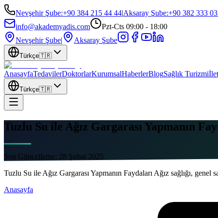
Nevşehir Şube
:
+90 384 215 44 44
|
Aksaray Şube
:
+90 382 333 03
info@akademyadis.com
Pzt-Cts 09:00 - 18:00
Nevşehir Şube
|
Aksaray Şube
Türkçe
🇹🇷
Anasayfa
Tedaviler
Doktorlar
Kurumsal
Haberler
Blog
Sağlık Turizmi
İle
Türkçe
🇹🇷
Tuzlu Su ile Ağız Gargarası Yapmanın Fay
Son Güncelleme:
28 Şubat 2025
Tuzlu Su ile Ağız Gargarası Yapmanın Faydaları Ağız sağlığı, genel sa
Anasayfa