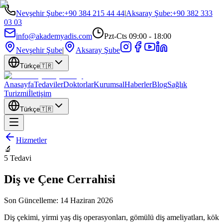
Nevşehir Şube
:
+90 384 215 44 44
|
Aksaray Şube
:
+90 382 333
03 03
info@akademyadis.com
Pzt-Cts 09:00 - 18:00
Nevşehir Şube
|
Aksaray Şube
Türkçe
🇹🇷
Anasayfa
Tedaviler
Doktorlar
Kurumsal
Haberler
Blog
Sağlık
Turizmi
İletişim
Türkçe
🇹🇷
Hizmetler
🔬
5
Tedavi
Diş ve Çene Cerrahisi
Son Güncelleme:
14 Haziran 2026
Diş çekimi, yirmi yaş diş operasyonları, gömülü diş ameliyatları, kök