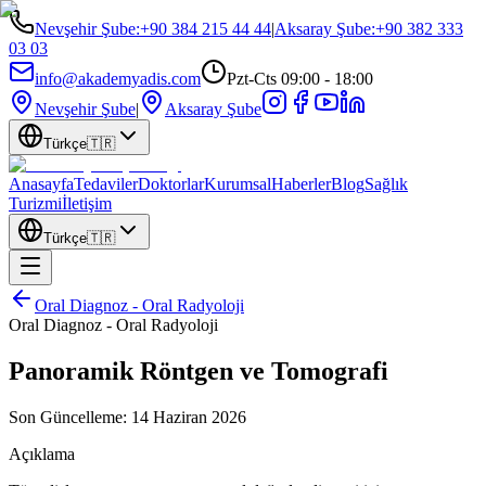
Nevşehir Şube
:
+90 384 215 44 44
|
Aksaray Şube
:
+90 382 333
03 03
info@akademyadis.com
Pzt-Cts 09:00 - 18:00
Nevşehir Şube
|
Aksaray Şube
Türkçe
🇹🇷
Anasayfa
Tedaviler
Doktorlar
Kurumsal
Haberler
Blog
Sağlık
Turizmi
İletişim
Türkçe
🇹🇷
Oral Diagnoz - Oral Radyoloji
Oral Diagnoz - Oral Radyoloji
Panoramik Röntgen ve Tomografi
Son Güncelleme:
14 Haziran 2026
Açıklama