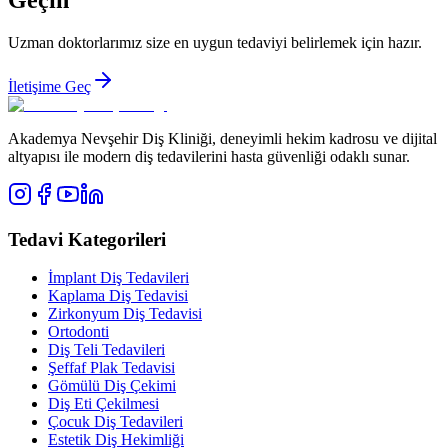
Uzman doktorlarımız size en uygun tedaviyi belirlemek için hazır.
İletişime Geç
Akademya Nevşehir Diş Kliniği, deneyimli hekim kadrosu ve dijital
altyapısı ile modern diş tedavilerini hasta güvenliği odaklı sunar.
Tedavi Kategorileri
İmplant Diş Tedavileri
Kaplama Diş Tedavisi
Zirkonyum Diş Tedavisi
Ortodonti
Diş Teli Tedavileri
Şeffaf Plak Tedavisi
Gömülü Diş Çekimi
Diş Eti Çekilmesi
Çocuk Diş Tedavileri
Estetik Diş Hekimliği