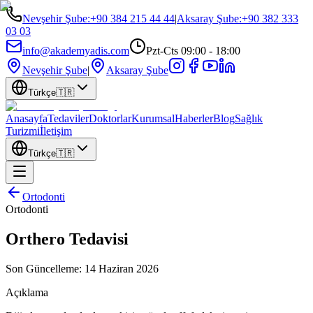
Nevşehir Şube
:
+90 384 215 44 44
|
Aksaray Şube
:
+90 382 333
03 03
info@akademyadis.com
Pzt-Cts 09:00 - 18:00
Nevşehir Şube
|
Aksaray Şube
Türkçe
🇹🇷
Anasayfa
Tedaviler
Doktorlar
Kurumsal
Haberler
Blog
Sağlık
Turizmi
İletişim
Türkçe
🇹🇷
Ortodonti
Ortodonti
Orthero Tedavisi
Son Güncelleme:
14 Haziran 2026
Açıklama