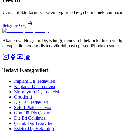
Uzman doktorlarımız size en uygun tedaviyi belirlemek için hazır.
İletişime Geç
Akademya Nevşehir Diş Kliniği, deneyimli hekim kadrosu ve dijital
altyapısı ile modern diş tedavilerini hasta güvenliği odaklı sunar.
Tedavi Kategorileri
İmplant Diş Tedavileri
Kaplama Diş Tedavisi
Zirkonyum Diş Tedavisi
Ortodonti
Diş Teli Tedavileri
Şeffaf Plak Tedavisi
Gömülü Diş Çekimi
Diş Eti Çekilmesi
Çocuk Diş Tedavileri
Estetik Diş Hekimliği