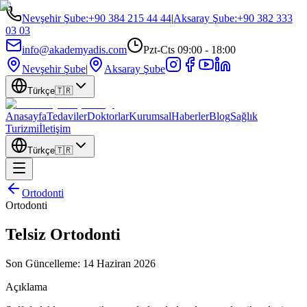
Nevşehir Şube
:
+90 384 215 44 44
|
Aksaray Şube
:
+90 382 333
03 03
info@akademyadis.com
Pzt-Cts 09:00 - 18:00
Nevşehir Şube
|
Aksaray Şube
Türkçe
🇹🇷
Anasayfa
Tedaviler
Doktorlar
Kurumsal
Haberler
Blog
Sağlık
Turizmi
İletişim
Türkçe
🇹🇷
Ortodonti
Ortodonti
Telsiz Ortodonti
Son Güncelleme:
14 Haziran 2026
Açıklama