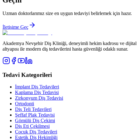
Uzman doktorlarımız size en uygun tedaviyi belirlemek için hazır.
İletişime Geç
Akademya Nevşehir Diş Kliniği, deneyimli hekim kadrosu ve dijital
altyapısı ile modern diş tedavilerini hasta güvenliği odaklı sunar.
Tedavi Kategorileri
İmplant Diş Tedavileri
Kaplama Diş Tedavisi
Zirkonyum Diş Tedavisi
Ortodonti
Diş Teli Tedavileri
Şeffaf Plak Tedavisi
Gömülü Diş Çekimi
Diş Eti Çekilmesi
Çocuk Diş Tedavileri
Estetik Diş Hekimliği