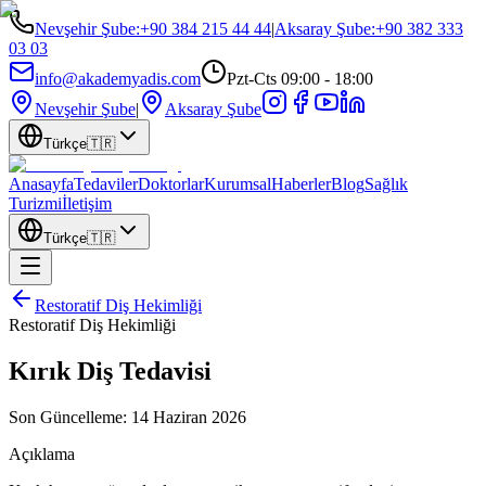
Nevşehir Şube
:
+90 384 215 44 44
|
Aksaray Şube
:
+90 382 333
03 03
info@akademyadis.com
Pzt-Cts 09:00 - 18:00
Nevşehir Şube
|
Aksaray Şube
Türkçe
🇹🇷
Anasayfa
Tedaviler
Doktorlar
Kurumsal
Haberler
Blog
Sağlık
Turizmi
İletişim
Türkçe
🇹🇷
Restoratif Diş Hekimliği
Restoratif Diş Hekimliği
Kırık Diş Tedavisi
Son Güncelleme:
14 Haziran 2026
Açıklama