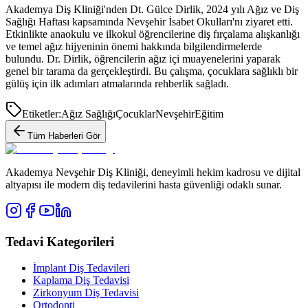
Akademya Diş Kliniği'nden Dt. Gülce Dirlik, 2024 yılı Ağız ve Diş
Sağlığı Haftası kapsamında Nevşehir İsabet Okulları'nı ziyaret etti.
Etkinlikte anaokulu ve ilkokul öğrencilerine diş fırçalama alışkanlığı
ve temel ağız hijyeninin önemi hakkında bilgilendirmelerde
bulundu. Dr. Dirlik, öğrencilerin ağız içi muayenelerini yaparak
genel bir tarama da gerçekleştirdi. Bu çalışma, çocuklara sağlıklı bir
gülüş için ilk adımları atmalarında rehberlik sağladı.
Etiketler:
Ağız Sağlığı
Çocuklar
Nevşehir
Eğitim
Tüm Haberleri Gör
Akademya Nevşehir Diş Kliniği, deneyimli hekim kadrosu ve dijital
altyapısı ile modern diş tedavilerini hasta güvenliği odaklı sunar.
Tedavi Kategorileri
İmplant Diş Tedavileri
Kaplama Diş Tedavisi
Zirkonyum Diş Tedavisi
Ortodonti