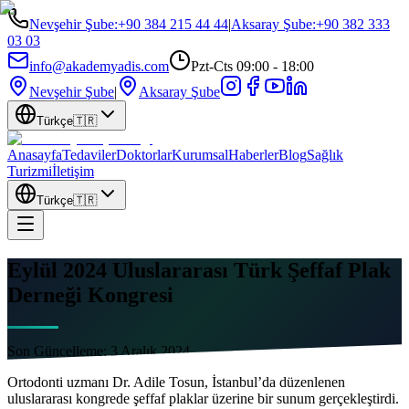
Nevşehir Şube
:
+90 384 215 44 44
|
Aksaray Şube
:
+90 382 333
03 03
info@akademyadis.com
Pzt-Cts 09:00 - 18:00
Nevşehir Şube
|
Aksaray Şube
Türkçe
🇹🇷
Anasayfa
Tedaviler
Doktorlar
Kurumsal
Haberler
Blog
Sağlık
Turizmi
İletişim
Türkçe
🇹🇷
Eylül 2024 Uluslararası Türk Şeffaf Plak
Derneği Kongresi
Son Güncelleme:
3 Aralık 2024
Ortodonti uzmanı Dr. Adile Tosun, İstanbul’da düzenlenen
uluslararası kongrede şeffaf plaklar üzerine bir sunum gerçekleştirdi.