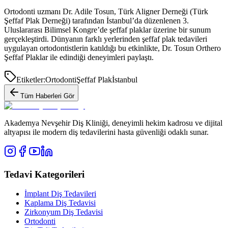
Ortodonti uzmanı Dr. Adile Tosun, Türk Aligner Derneği (Türk
Şeffaf Plak Derneği) tarafından İstanbul’da düzenlenen 3.
Uluslararası Bilimsel Kongre’de şeffaf plaklar üzerine bir sunum
gerçekleştirdi. Dünyanın farklı yerlerinden şeffaf plak tedavileri
uygulayan ortodontistlerin katıldığı bu etkinlikte, Dr. Tosun Orthero
Şeffaf Plaklar ile edindiği deneyimleri paylaştı.
Etiketler:
Ortodonti
Şeffaf Plak
İstanbul
Tüm Haberleri Gör
Akademya Nevşehir Diş Kliniği, deneyimli hekim kadrosu ve dijital
altyapısı ile modern diş tedavilerini hasta güvenliği odaklı sunar.
Tedavi Kategorileri
İmplant Diş Tedavileri
Kaplama Diş Tedavisi
Zirkonyum Diş Tedavisi
Ortodonti