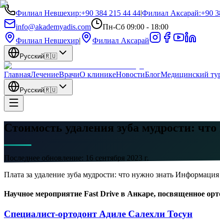
Филиал Невшехир
:
+90 384 215 44 44
|
Филиал Аксарай
:
+90 3
info@akademyadis.com
Пн-Сб 09:00 - 18:00
Филиал Невшехир
|
Филиал Аксарай
Русский
🇷🇺
Главная
Лечение
Врачи
О клинике
Новости
Блог
Медицинский ту
Русский
🇷🇺
Стоимость удаления зуба мудрости: что
Последнее обновление:
16 сентября 2023 г.
Плата за удаление зуба мудрости: что нужно знать Информация 
Научное мероприятие Fast Drive в Анкаре, посвященное орто
Специалист-ортодонт Адиле Салехли Тосун