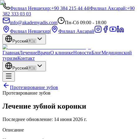
Филиал Невшехир
:
+90 384 215 44 44
|
Филиал Аксарай
:
+90
382 333 03 03
info@akademyadis.com
Пн-Сб 09:00 - 18:00
Филиал Невшехир
|
Филиал Аксарай
Русский
🇷🇺
Главная
Лечение
Врачи
О клинике
Новости
Блог
Медицинский
туризм
Контакт
Русский
🇷🇺
Протезирование зубов
Протезирование зубов
Лечение зубной коронки
Последнее обновление:
14 июня 2026 г.
Описание