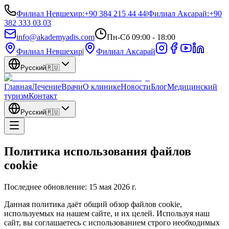
Филиал Невшехир
:
+90 384 215 44 44
|
Филиал Аксарай
:
+90
382 333 03 03
info@akademyadis.com
Пн-Сб 09:00 - 18:00
Филиал Невшехир
|
Филиал Аксарай
Русский
🇷🇺
Главная
Лечение
Врачи
О клинике
Новости
Блог
Медицинский
туризм
Контакт
Русский
🇷🇺
Политика использования файлов
cookie
Последнее обновление:
15 мая 2026 г.
Данная политика даёт общий обзор файлов cookie,
используемых на нашем сайте, и их целей. Используя наш
сайт, вы соглашаетесь с использованием строго необходимых