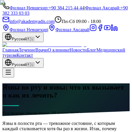
Филиал Невшехир
:
+90 384 215 44 44
|
Филиал Аксарай
:
+90
382 333 03 03
info@akademyadis.com
Пн-Сб 09:00 - 18:00
Филиал Невшехир
|
Филиал Аксарай
Русский
🇷🇺
Главная
Лечение
Врачи
О клинике
Новости
Блог
Медицинский
туризм
Контакт
Русский
🇷🇺
Язвы во рту и язвы: что их вызывает
и как их лечить?
Последнее обновление:
19 марта 2025 г.
Язвы в полости рта — тревожное состояние, с которым
каждый сталкивается хотя бы раз в жизни. Итак, почему