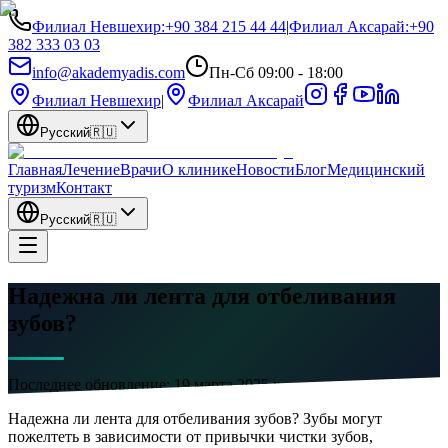
Филиал Невшехир
:
+90 384 215 44 44
|
Филиал Аксарай
:
+90
382 333 03 03
info@akademyadis.com
Пн-Сб 09:00 - 18:00
Филиал Невшехир
|
Филиал Аксарай
Русский
🇷🇺
Главная
Лечение
Врачи
О клинике
Новости
Блог
Медицинский
туризм
Контакт
Русский
🇷🇺
Надежна ли лента для отбеливания
зубов?
Последнее обновление:
19 марта 2025 г.
Надежна ли лента для отбеливания зубов? Зубы могут
пожелтеть в зависимости от привычки чистки зубов,