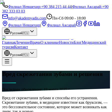
Филиал Невшехир
:
+90 384 215 44 44
|
Филиал Аксарай
:
+90
382 333 03 03
info@akademyadis.com
Пн-Сб 09:00 - 18:00
Филиал Невшехир
|
Филиал Аксарай
Русский
🇷🇺
Главная
Лечение
Врачи
О клинике
Новости
Блог
Медицинский
туризм
Контакт
Русский
🇷🇺
Вред скрежетания зубами и решения
Последнее обновление:
19 марта 2025 г.
Вред от скрежетания зубами и способы его устранения.
Скрежетание зубами, в медицине известное как бруксизм, —
это бессознательное состояние, которое может возникать как
днем, так и ночью.