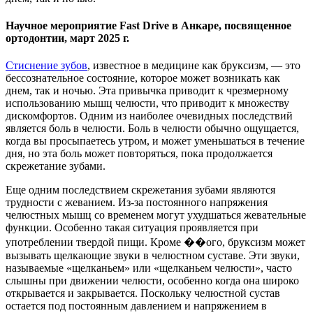
Научное мероприятие Fast Drive в Анкаре, посвященное
ортодонтии, март 2025 г.
Стиснение зубов
, известное в медицине как бруксизм, — это
бессознательное состояние, которое может возникать как
днем, так и ночью. Эта привычка приводит к чрезмерному
использованию мышц челюсти, что приводит к множеству
дискомфортов. Одним из наиболее очевидных последствий
является боль в челюсти. Боль в челюсти обычно ощущается,
когда вы просыпаетесь утром, и может уменьшаться в течение
дня, но эта боль может повторяться, пока продолжается
скрежетание зубами.
Еще одним последствием скрежетания зубами являются
трудности с жеванием. Из-за постоянного напряжения
челюстных мышц со временем могут ухудшаться жевательные
функции. Особенно такая ситуация проявляется при
употреблении твердой пищи. Кроме ��ого, бруксизм может
вызывать щелкающие звуки в челюстном суставе. Эти звуки,
называемые «щелканьем» или «щелканьем челюсти», часто
слышны при движении челюсти, особенно когда она широко
открывается и закрывается. Поскольку челюстной сустав
остается под постоянным давлением и напряжением в