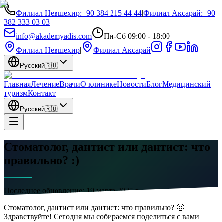
Филиал Невшехир
:
+90 384 215 44 44
|
Филиал Аксарай
:
+90
382 333 03 03
info@akademyadis.com
Пн-Сб 09:00 - 18:00
Филиал Невшехир
|
Филиал Аксарай
Русский
🇷🇺
Главная
Лечение
Врачи
О клинике
Новости
Блог
Медицинский
туризм
Контакт
Русский
🇷🇺
Стоматолог, дантист или дантист: что
правильно? :)
Последнее обновление:
19 марта 2025 г.
Стоматолог, дантист или дантист: что правильно? 🙂
Здравствуйте! Сегодня мы собираемся поделиться с вами