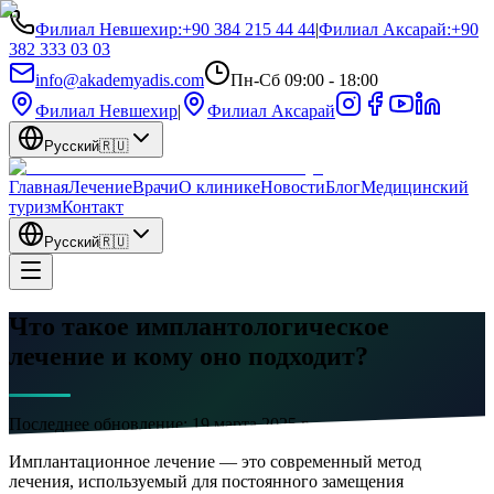
Филиал Невшехир
:
+90 384 215 44 44
|
Филиал Аксарай
:
+90
382 333 03 03
info@akademyadis.com
Пн-Сб 09:00 - 18:00
Филиал Невшехир
|
Филиал Аксарай
Русский
🇷🇺
Главная
Лечение
Врачи
О клинике
Новости
Блог
Медицинский
туризм
Контакт
Русский
🇷🇺
Что такое имплантологическое
лечение и кому оно подходит?
Последнее обновление:
19 марта 2025 г.
Имплантационное лечение — это современный метод
лечения, используемый для постоянного замещения