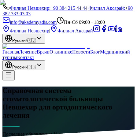
Филиал Невшехир
:
+90 384 215 44 44
|
Филиал Аксарай
:
+90
382 333 03 03
info@akademyadis.com
Пн-Сб 09:00 - 18:00
Филиал Невшехир
|
Филиал Аксарай
Русский
🇷🇺
Главная
Лечение
Врачи
О клинике
Новости
Блог
Медицинский
туризм
Контакт
Русский
🇷🇺
Справочная система
стоматологической больницы
Невшехир для ортодонтического
лечения
Последнее обновление:
11 августа 2023 г.