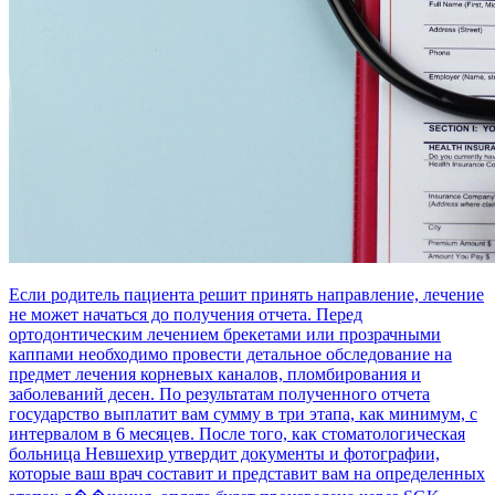
Если родитель пациента решит принять направление, лечение
не может начаться до получения отчета. Перед
ортодонтическим лечением брекетами или прозрачными
каппами необходимо провести детальное обследование на
предмет лечения корневых каналов, пломбирования и
заболеваний десен. По результатам полученного отчета
государство выплатит вам сумму в три этапа, как минимум, с
интервалом в 6 месяцев. После того, как стоматологическая
больница Невшехир утвердит документы и фотографии,
которые ваш врач составит и представит вам на определенных