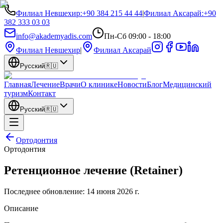
Филиал Невшехир
:
+90 384 215 44 44
|
Филиал Аксарай
:
+90
382 333 03 03
info@akademyadis.com
Пн-Сб 09:00 - 18:00
Филиал Невшехир
|
Филиал Аксарай
Русский
🇷🇺
Главная
Лечение
Врачи
О клинике
Новости
Блог
Медицинский
туризм
Контакт
Русский
🇷🇺
Ортодонтия
Ортодонтия
Ретенционное лечение (Retainer)
Последнее обновление:
14 июня 2026 г.
Описание